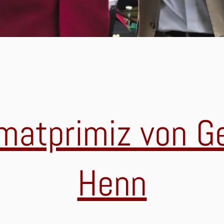
matprimiz von G
Henn