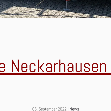
e Neckarhausen
06. September 2022
|
News